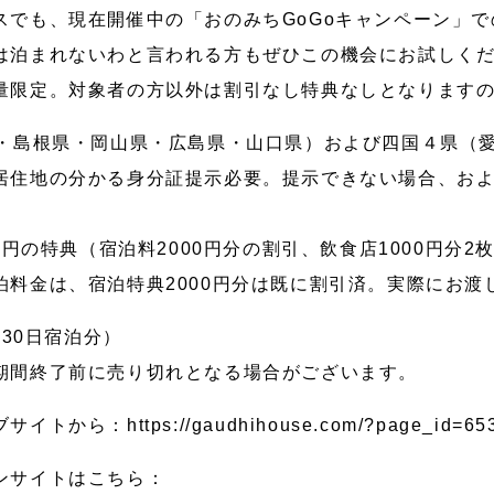
スでも、現在開催中の「おのみちGoGoキャンペーン」
は泊まれないわと言われる方もぜひこの機会にお試しく
量限定。対象者の方以外は割引なし特典なしとなります
県・島根県・岡山県・広島県・山口県）および四国４県（
居住地の分かる身分証提示必要。提示できない場合、お
00円の特典（宿泊料2000円分の割引、飲食店1000円分2
料金は、宿泊特典2000円分は既に割引済。実際にお渡し
月30日宿泊分）
期間終了前に売り切れとなる場合がございます。
から：https://gaudhihouse.com/?page_id=65
ンサイトはこちら：